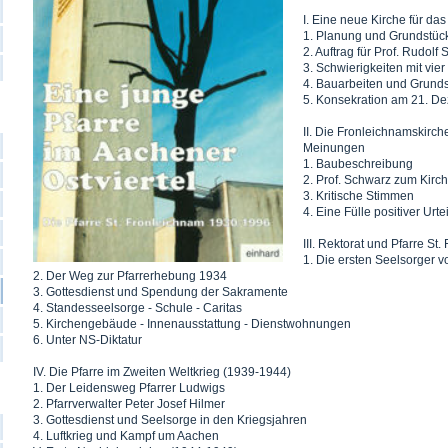
I. Eine neue Kirche für das
1. Planung und Grundstüc
2. Auftrag für Prof. Rudolf
3. Schwierigkeiten mit vie
4. Bauarbeiten und Grund
5. Konsekration am 21. D
II. Die Fronleichnamskirche
Meinungen
1. Baubeschreibung
2. Prof. Schwarz zum Kirc
3. Kritische Stimmen
4. Eine Fülle positiver Urte
III. Rektorat und Pfarre S
1. Die ersten Seelsorger v
2. Der Weg zur Pfarrerhebung 1934
3. Gottesdienst und Spendung der Sakramente
4. Standesseelsorge - Schule - Caritas
5. Kirchengebäude - Innenausstattung - Dienstwohnungen
6. Unter NS-Diktatur
IV. Die Pfarre im Zweiten Weltkrieg (1939-1944)
1. Der Leidensweg Pfarrer Ludwigs
2. Pfarrverwalter Peter Josef Hilmer
3. Gottesdienst und Seelsorge in den Kriegsjahren
4. Luftkrieg und Kampf um Aachen