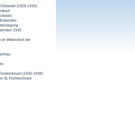
 Ostviertel (1928-1930)
kskauf
 Schwarz
r Entwürfen
steinlegung
ezember 1930
 im Widerstreit der
henbau
ile
t. Fronleichnam (1930-1939)
on St. Fronleichnam