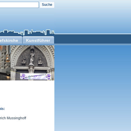
efskirche
Kunstführer
is:
rich Mussinghoff