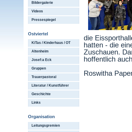
Bildergalerie
Videos
Pressespiegel
Ostviertel
die Eissporthal
KiTas / Kinderhaus / OT
hatten - die ei
Zuschauen. Dan
Altenheim
hoffentlich auc
Josef:a Eck
Gruppen
Roswitha Papen
Trauerpastoral
Literatur / Kunstführer
Geschichte
Links
Organisation
Leitungsgremien