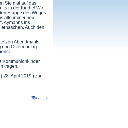
en Sie mal auf das
nks in der Kirche! Wir
etzten Etappe des Weges
ns alle immer neu
fr. Aymanns ins
n erhaschen. Auch den
s Letzen Abendmahls,
eg und Ostermontag
ienst.
re Kommunionkinder
n tragen.
28. April 2019 ) zur
zurück