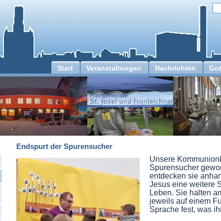
Start
Veranstaltungen
Nachrichten
Got
Endspurt der Spurensucher
Unsere Kommunionki
Spurensucher gewo
entdecken sie anha
Jesus eine weitere 
Leben. Sie halten a
jeweils auf einem Fu
Sprache fest, was ihn