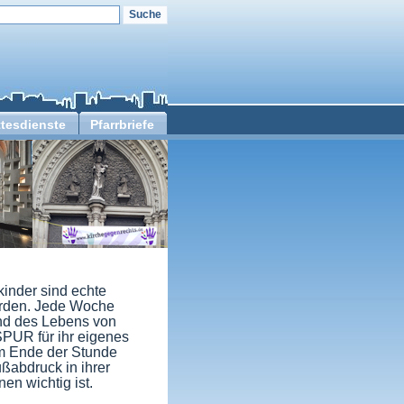
tesdienste
Pfarrbriefe
nder sind echte
rden. Jede Woche
nd des Lebens von
SPUR für ihr eigenes
m Ende der Stunde
ßabdruck in ihrer
en wichtig ist.