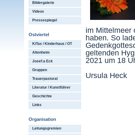
Bildergalerie
Videos
Pressespiegel
im Mittelmeer
Ostviertel
haben. So lade
Gedenkgottesd
KiTas / Kinderhaus / OT
geltenden Hyg
Altenheim
2021 um 18 Uhr
Josef:a Eck
Gruppen
Ursula Heck
Trauerpastoral
Literatur / Kunstführer
Geschichte
Links
Organisation
Leitungsgremien