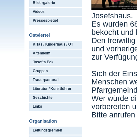
Bildergalerie
Videos
Josefshaus.
Pressespiegel
Es wurden 6
bekocht und l
Ostviertel
Den freiwilli
KiTas / Kinderhaus / OT
und vorherig
Altenheim
zur Verfügung
Josef:a Eck
Gruppen
Sich der Eins
Menschen wei
Trauerpastoral
Pfarrgemeind
Literatur / Kunstführer
Wer würde die
Geschichte
vorbereiten 
Links
Bitte anrufe
Organisation
Leitungsgremien