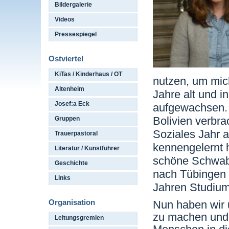
Bildergalerie
Videos
Pressespiegel
Ostviertel
KiTas / Kinderhaus / OT
nutzen, um mich
Altenheim
Jahre alt und 
Josef:a Eck
aufgewachsen. 
Bolivien verbrac
Gruppen
Soziales Jahr 
Trauerpastoral
kennengelernt h
Literatur / Kunstführer
schöne Schwab
Geschichte
nach Tübingen 
Links
Jahren Studium
Organisation
Nun haben wir 
zu machen und 
Leitungsgremien