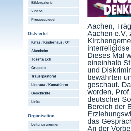
Bildergalerie
Videos
Pressespiegel
Aachen, Träg
Aachen e.V, 
Ostviertel
Kirchengeme
KiTas / Kinderhaus / OT
interreligiö
Altenheim
Dieses Mal w
Josef:a Eck
eineinhalb S
Gruppen
und Diskrimin
bewährten u
Trauerpastoral
geschaut. Da
Literatur / Kunstführer
worden, Prof.
Geschichte
deutscher So
Links
Bereich der 
Erziehungswi
Organisation
das Gespräch
Leitungsgremien
An der Vorber