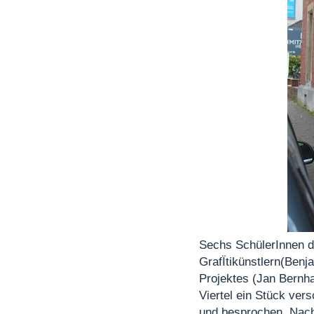
Sechs SchülerInnen d
GrafÏtikünstlern
(Benja
Projektes (Jan Bernha
Viertel ein Stück ver
und besprochen. Nach