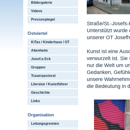
Bildergalerie
Videos
Pressespiegel
Straße/St.-Josefs
Unterstützt wurde
Ostviertel
unserer OT Josefh
KiTas / Kinderhaus / OT
Kunst ist eine Aus
Altenheim
verwurzelt ist. Sie 
Josef:a Eck
nur die Welt um un
Gruppen
Gedanken, Gefühle 
Trauerpastoral
unsere Wahrnehmu
Literatur / Kunstführer
die Bedeutung in 
Geschichte
Links
Organisation
Leitungsgremien