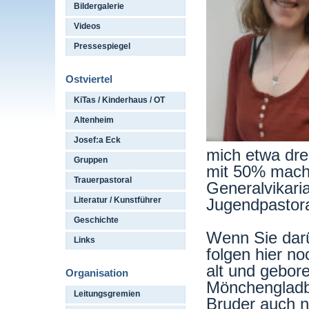
Bildergalerie
Videos
Pressespiegel
Ostviertel
KiTas / Kinderhaus / OT
Altenheim
Josef:a Eck
mich etwa drei
Gruppen
mit 50% mache
Trauerpastoral
Generalvikari
Literatur / Kunstführer
Jugendpastor
Geschichte
Wenn Sie darü
Links
folgen hier no
alt und gebor
Organisation
Mönchengladba
Leitungsgremien
Bruder auch n