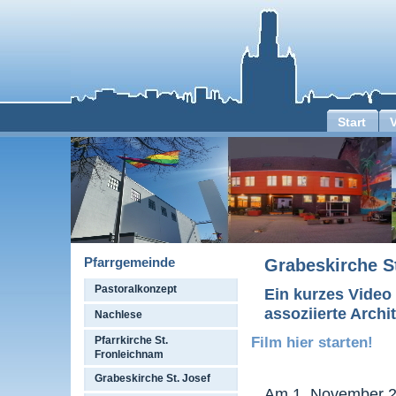
Start
Pfarrgemeinde
Grabeskirche St
Pastoralkonzept
Ein kurzes Video
assoziierte Arch
Nachlese
Pfarrkirche St.
Film hier starten!
Fronleichnam
Grabeskirche St. Josef
Am 1. November 20