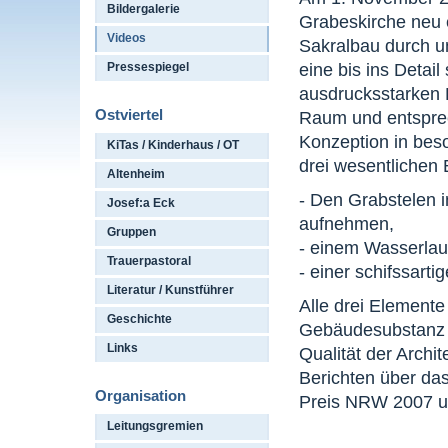
Bildergalerie
Grabeskirche neu e
Videos
Sakralbau durch 
eine bis ins Detai
Pressespiegel
ausdrucksstarken 
Ostviertel
Raum und entsprech
Konzeption in bes
KiTas / Kinderhaus / OT
drei wesentlichen
Altenheim
- Den Grabstelen i
Josef:a Eck
aufnehmen,
Gruppen
- einem Wasserlau
Trauerpastoral
- einer schifssart
Literatur / Kunstführer
Alle drei Elemente
Geschichte
Gebäudesubstanz i
Links
Qualität der Archi
Berichten über da
Organisation
Preis NRW 2007 u
Leitungsgremien