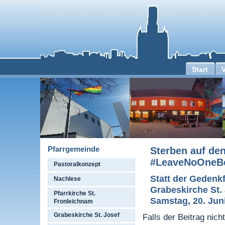
Start
Pfarrgemeinde
Sterben auf den
#LeaveNoOneB
Pastoralkonzept
Statt der Gedenkf
Nachlese
Grabeskirche St.
Pfarrkirche St.
Samstag, 20. Juni
Fronleichnam
Grabeskirche St. Josef
Falls der Beitrag nich