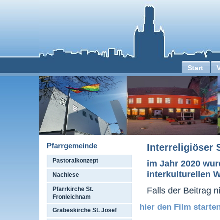
Start
Pfarrgemeinde
Interreligiöser
Pastoralkonzept
im Jahr 2020 wurd
interkulturellen
Nachlese
Falls der Beitrag n
Pfarrkirche St.
Fronleichnam
hier den Film starten
Grabeskirche St. Josef