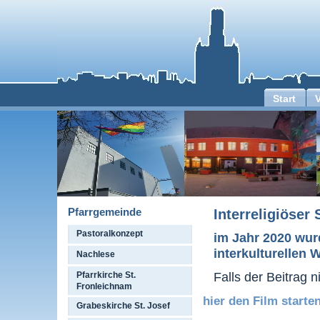
Start
Pfarrgemeinde
Interreligiöser
Pastoralkonzept
im Jahr 2020 wurd
interkulturellen
Nachlese
Falls der Beitrag n
Pfarrkirche St.
Fronleichnam
hier den Film starten
Grabeskirche St. Josef