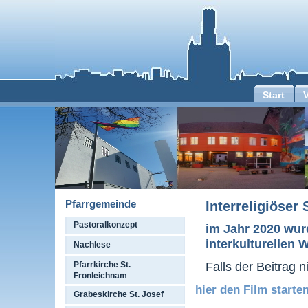
Start
Pfarrgemeinde
Interreligiöser
Pastoralkonzept
im Jahr 2020 wurd
interkulturellen
Nachlese
Falls der Beitrag n
Pfarrkirche St.
Fronleichnam
hier den Film starten
Grabeskirche St. Josef