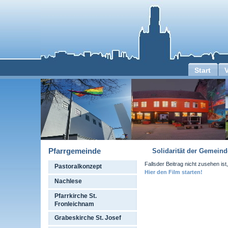
Start
Pfarrgemeinde
Solidarität der Gemein
Fallsder Beitrag nicht zusehen ist,
Pastoralkonzept
Hier den Film starten!
Nachlese
Pfarrkirche St.
Fronleichnam
Grabeskirche St. Josef