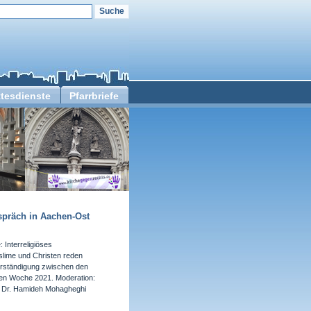
tesdienste
Pfarrbriefe
spräch in Aachen-Ost
Interreligiöses
ime und Christen reden
Verständigung zwischen den
llen Woche 2021. Moderation:
: Dr. Hamideh Mohagheghi