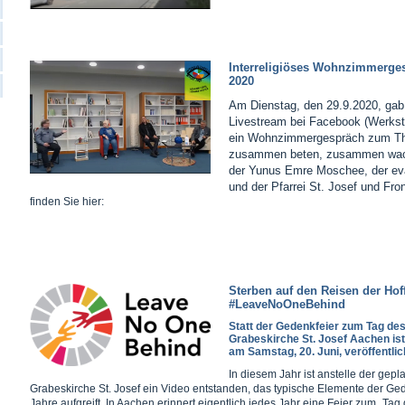
Interreligiöses Wohnzimmerge
2020
Am Dienstag, den 29.9.2020, gab
Livestream bei Facebook (Werksta
ein Wohnzimmergespräch zum T
zusammen beten, zusammen wachs
der Yunus Emre Moschee, der e
und der Pfarrei St. Josef und Fr
finden Sie hier:
Sterben auf den Reisen der Hof
#LeaveNoOneBehind
Statt der Gedenkfeier zum Tag des
Grabeskirche St. Josef Aachen ist
am Samstag, 20. Juni, veröffentlic
In diesem Jahr ist anstelle der gepl
Grabeskirche St. Josef ein Video entstanden, das typische Elemente der Ge
Jahre aufgreift. In Aachen erinnert eigentlich jedes Jahr eine Feier zum „Tag 