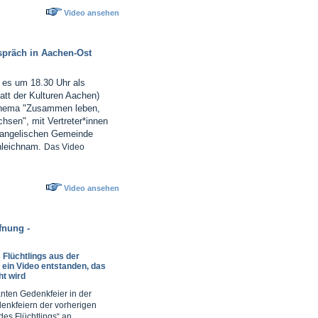
Video ansehen
spräch in Aachen-Ost
 es um 18.30 Uhr als
tt der Kulturen Aachen)
hema "Zusammen leben,
en", mit Vertreter*innen
vangelischen Gemeinde
onleichnam.
Das Video
Video ansehen
fnung -
 Flüchtlings aus der
 ein Video entstanden, das
ht wird
anten Gedenkfeier in der
denkfeiern der vorherigen
des Flüchtlings“ an