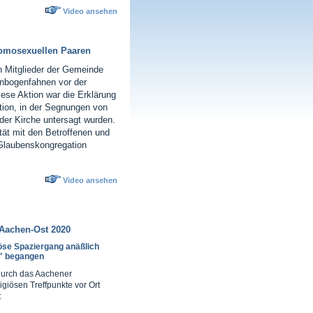
Video ansehen
homosexuellen Paaren
 Mitglieder der Gemeinde
nbogenfahnen vor der
ese Aktion war die Erklärung
ion, in der Segnungen von
der Kirche untersagt wurden.
tät mit den Betroffenen und
Glaubenskongregation
Video ansehen
 Aachen-Ost 2020
iöse Spaziergang anäßlich
e" begangen
durch das Aachener
igiösen Treffpunkte vor Ort
: