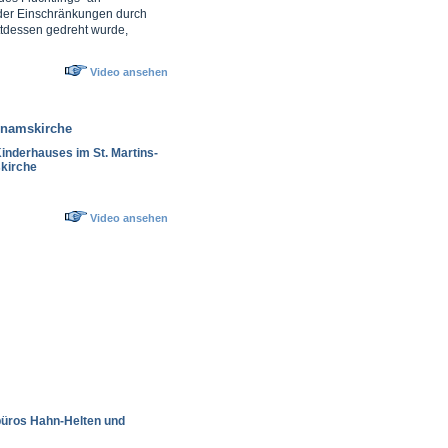
n der Einschränkungen durch
attdessen gedreht wurde,
Video ansehen
chnamskirche
Kinderhauses im St. Martins-
skirche
Video ansehen
büros Hahn-Helten und