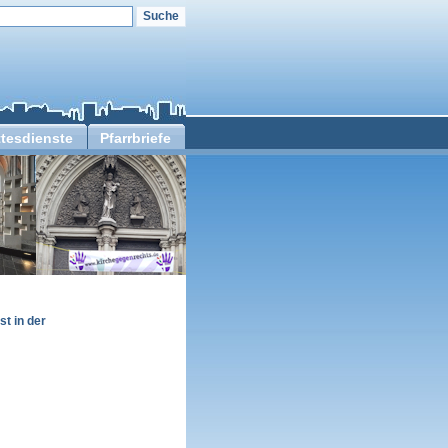
tesdienste
Pfarrbriefe
t in der