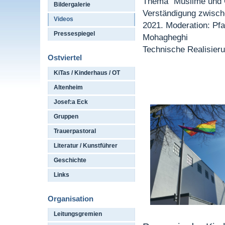
Thema "Muslime und C
Bildergalerie
Verständigung zwisch
Videos
2021. Moderation: Pf
Pressespiegel
Mohagheghi
Technische Realisieru
Ostviertel
KiTas / Kinderhaus / OT
Altenheim
Josef:a Eck
Gruppen
Trauerpastoral
Literatur / Kunstführer
Geschichte
Links
Organisation
Leitungsgremien