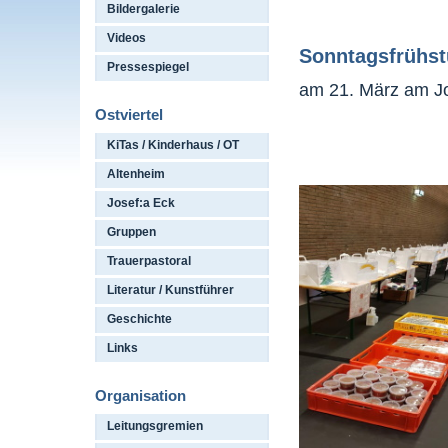
Bildergalerie
Videos
Sonntagsfrühst
Pressespiegel
am 21. März am J
Ostviertel
KiTas / Kinderhaus / OT
Altenheim
Josef:a Eck
Gruppen
Trauerpastoral
Literatur / Kunstführer
Geschichte
Links
Organisation
Leitungsgremien